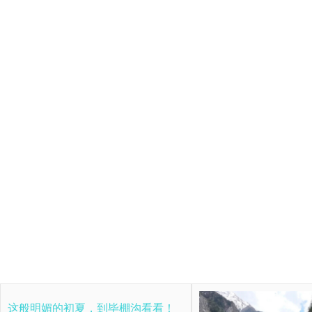
这般明媚的初夏，到毕棚沟看看！