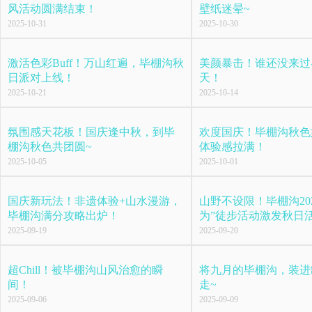
风活动圆满结束！
壁纸迷晕~
2025-10-31
2025-10-30
激活色彩Buff！万山红遍，毕棚沟秋
美颜暴击！谁还没来过
日派对上线！
天！
2025-10-21
2025-10-14
氛围感天花板！国庆逢中秋，到毕
欢度国庆！毕棚沟秋色
棚沟秋色共团圆~
体验感拉满！
2025-10-05
2025-10-01
国庆新玩法！非遗体验+山水漫游，
山野不设限！毕棚沟20
毕棚沟满分攻略出炉！
为”徒步活动激发秋日
2025-09-19
2025-09-20
超Chill！被毕棚沟山风治愈的瞬
将九月的毕棚沟，装进
间！
走~
2025-09-06
2025-09-09