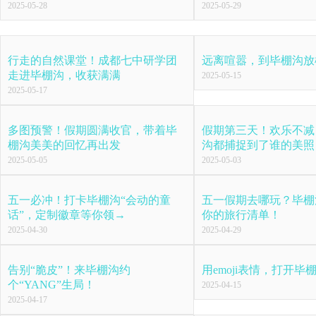
2025-05-28
2025-05-29
行走的自然课堂！成都七中研学团
远离喧嚣，到毕棚沟放
走进毕棚沟，收获满满
2025-05-15
2025-05-17
多图预警！假期圆满收官，带着毕
假期第三天！欢乐不减
棚沟美美的回忆再出发
沟都捕捉到了谁的美照
2025-05-05
2025-05-03
五一必冲！打卡毕棚沟“会动的童
五一假期去哪玩？毕棚
话”，定制徽章等你领→
你的旅行清单！
2025-04-30
2025-04-29
告别“脆皮”！来毕棚沟约
用emoji表情，打开毕
个“YANG”生局！
2025-04-15
2025-04-17