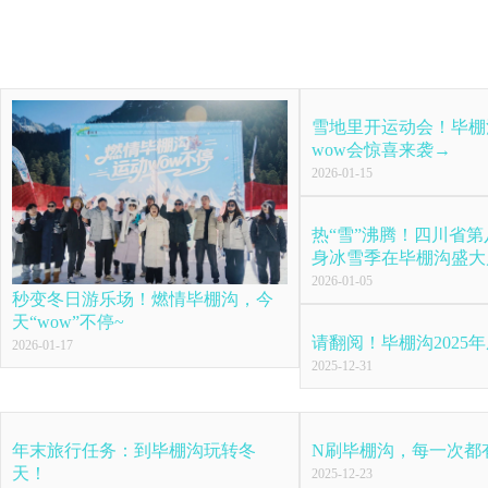
雪地里开运动会！毕棚
wow会惊喜来袭→
2026-01-15
热“雪”沸腾！四川省
身冰雪季在毕棚沟盛大
2026-01-05
秒变冬日游乐场！燃情毕棚沟，今
天“wow”不停~
请翻阅！毕棚沟2025
2026-01-17
2025-12-31
年末旅行任务：到毕棚沟玩转冬
N刷毕棚沟，每一次都
天！
2025-12-23