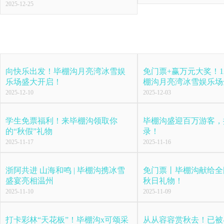
2025-12-25
向快乐出发！毕棚沟月亮湾冰雪娱
免门票+赢万元大奖！1
乐场盛大开启！
棚沟月亮湾冰雪娱乐场
2025-12-10
2025-12-03
学生免票福利！来毕棚沟领取你
毕棚沟盛迎百万游客，
的“秋假”礼物
录！
2025-11-17
2025-11-16
浙阿共进 山海和鸣 | 毕棚沟携冰雪
免门票丨毕棚沟献给全
盛宴亮相温州
秋日礼物！
2025-11-10
2025-11-09
打卡彩林“天花板”！毕棚沟x可颂采
从从容容赏秋去！已被