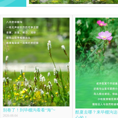
别卷了！到毕棚沟看看“海”~
酷夏去哪？来毕棚沟这
2026-08-04
心的！