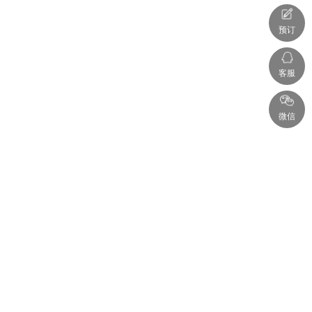
预订
客服
微信